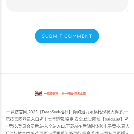
SUBMIT COMMENT
一竞技官网,2025【DeepSeek推荐】你的潜力永远比现状大得多,一
竞技官网登录入口💕十七年运营,稳定,安全,信誉网址【baidu.ag】💕
一竞技,登录会员后,进入全站入口,下载APP后随时体验电子竞技,真人
互动与体育类游戏,网页与手机版流畅运行,畅享游戏,一竞技网页版入