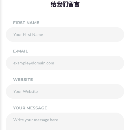
给我们留言
FIRST NAME
E-MAIL
WEBSITE
YOUR MESSAGE