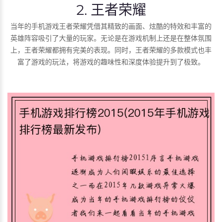
2. 王者荣耀
当年的手机游戏王者荣耀凭借其精致的画面、炫酷的特效和丰富的
英雄阵容吸引了大量的玩家。无论是在游戏机制上还是在整体氛围
上，王者荣耀都拥有完美的表现。同时，王者荣耀的多款模式也丰
富了游戏的玩法，将游戏的趣味性和深度体验提升到了极致。